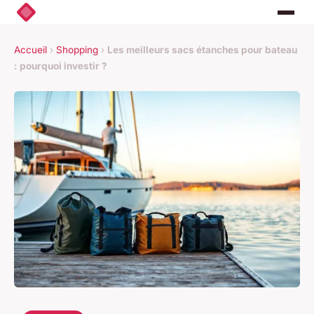
Accueil
›
Shopping
›
Les meilleurs sacs étanches pour bateau
: pourquoi investir ?