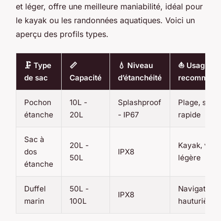
et léger, offre une meilleure maniabilité, idéal pour
le kayak ou les randonnées aquatiques. Voici un
aperçu des profils types.
🗜️ Type
📏
💧 Niveau
⛵ Usage
de sac
Capacité
d’étanchéité
recomman
Pochon
10L -
Splashproof
Plage, sorti
étanche
20L
- IP67
rapide
Sac à
20L -
Kayak, voil
dos
IPX8
50L
légère
étanche
Duffel
50L -
Navigation
IPX8
marin
100L
hauturière