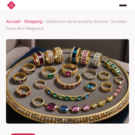
Accueil
›
Shopping
›
Collection de bracelets de luxe : le must-
have de l'élégance