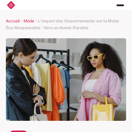
Accueil
›
Mode
›
L'Impact des Gouvernements sur la Mode
Éco-Responsable : Vers un Avenir Durable